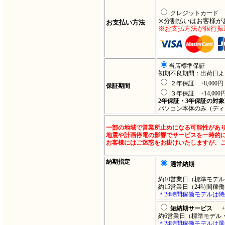
クレジットカード
※分割払いはお客様が
お支払い方法
※お支払方法が銀行振
当店標準保証
初期不良期間：出荷日よ
２年保証 +8,000
保証期間
３年保証 +14,00
2年保証・3年保証の対
パソコン本体のみ（ディ
一部の地域で営業所止めになる可能性があ
地震や計画停電の影響でサービスを一時的
お客様にはご迷惑をお掛けいたしますが、
納期指定
通常納期
約10営業日（標準モデ
約15営業日（24時間稼
＊24時間稼働モデルは
短納期サービス
約6営業日（標準モデル
＊24時間稼働モデルは