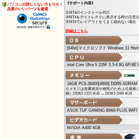
《サポート内容》
パソコンが詳しくない方もＯＫ！
品質のいいパーツを厳選
①MT4のインストール代行 ②
③MT4をデイトレＰＣに表示する時の注
⑤MT4でレイアウトをうまく組めない場合
詳細はこちら
※メモリは在庫状況や相性のため上位規格
例）DDR3-1333 4GB → DDR3-1600 4GB