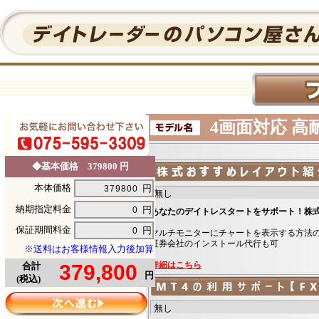
4画面対応 高耐久
◆基本価格 379800 円
本体価格
円
納期指定料金
円
あなたのデイトレスタートをサポート！株
保証期間料金
円
マルチモニターにチャートを表示する方法
証券会社のインストール代行も可
※送料はお客様情報入力後加算
詳細はこちら
合計
円
(税込)