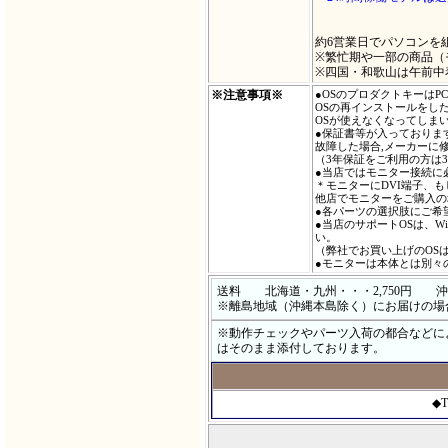
約6営業日でパソコンを
※繁忙期や一部の商品（
※四国・和歌山は午前中
※注意事項※
●OSのプロダクトキーは
OSの再インストールをし
OSが使えなくなってしま
●保証書等が入っておりま
故障した場合,メーカーに
（3年保証をご利用の方は
●当店ではモニター接続に
＊モニターにDVI端子、
他店でモニターをご購入の
●各パーツの選択肢にご希
●当店のサポートOSは、Wi
い。
（弊社でお買い上げのOS
●モニターは本体とは別々
送料 北海道・九州・・・2,750円 沖縄・
※離島地域（沖縄本島除く）にお届けの場
※動作チェックやパーツ入荷の都合などに
はそのまま添付しております。
◆