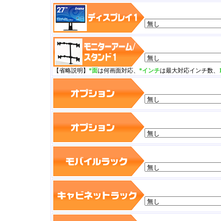
【省略説明】
*面
は何画面対応、
*インチ
は最大対応インチ数、