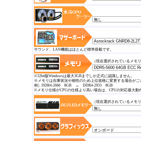
サウンド、LAN機能はほとんど標準搭載です。
（現在選択されているメモ
※32bit版Windowsは最大3GBまでしか正式に認識しません。
※メモリは在庫状況や相性のため上位規格に変更する場合がご
例）DDR4-2666 8GB → DDR4-2933 8GB
※メモリ仕様がCPUの仕様より高い場合は、CPUの対応最大
（現在選択されているメモ