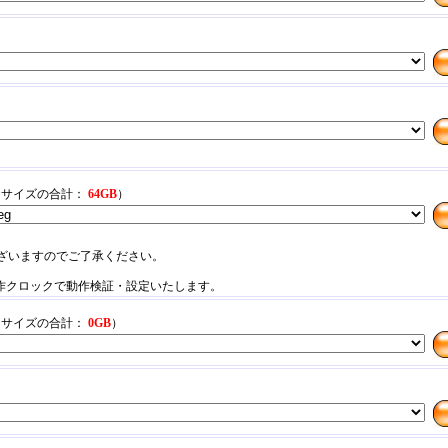
リサイズの合計：
64
GB
）
ざいますのでご了承ください。
動作クロックで動作検証・設定いたします。
リサイズの合計：
0
GB
）