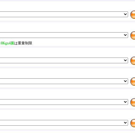
10Kgx4面
は重量制限