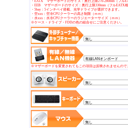
・EATX マザーボードのサイズ：奥行上限270-280mm（フル
・EEB マザーボードのサイズ：奥行上限330mm（フルEATX
・5bay：5インチベイ搭載、光学ドライブが選択できます。
・空xxx：空冷CPUクーラーの高さ制限（ｍｍ）
・水xxx：水冷CPUクーラーのラジエーターサイズ（ｍｍ）
※ケース・ドライブ・FDDの色の組合せにご注意ください。
※マザーボードを変更されてもこの項目は反映されませんので