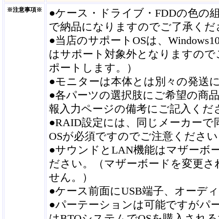
※注意事項※
●ケース・ドライブ・FDDの色
で納品になりますのでご了承くだ
●当店のサポートOSは、Windows
はサポート対象外となりますので
ポートします。）
●モニターは本体とは別々の発送
●各パーツの選択肢にご希望の商
報入力ページの備考にご記入くだ
●RAID設定には、同じメーカーで
OSが必須ですのでご注意ください
●サウンドとLAN機能はマザー
ださい。（マザーボードを変更さ
せん。）
●ケース前面にUSB端子、オーデ
●パーテーションは可能ですがパ
はBTOシステムでOSを購入され