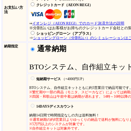
AEON REGI
クレジットカード（
）
お支払い方
法
イオンレジ（AEON REGI）でのカード決済方法の説明
⇒
※分割払いはお客様がお持ちのクレジットカード会社との
ショッピングローン（アプラス）
⇒
ショッピングローン（分割払い）のシミュレーションは
納期指定
通常納期
BTOシステム、自作組立キッ
短納期サービス
（+4000円UP
）
BTOシステム、自作組立キットともに約5営業日で納品可能です
※繁忙期や一部の商品（モニタ、スピーカなど）によっては納期
※四国・和歌山は午前中着は納期が遅れます。 14時～16時以降
14DAYSディスカウント
納期14日間で時間指定なしの方は送料無料！
※通常納期の約8営業日よりゆっくりの納品で送料が無料になり
※5万円以上のシステムが対象です。
※自作組立キットは対象外です。