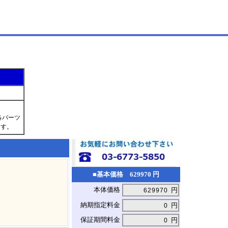
各パーツ
ます。
■基本価格 629970 円
本体価格
円
納期指定料金
円
保証期間料金
円