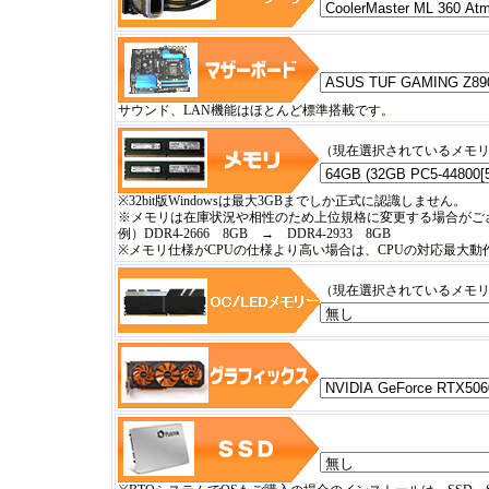
サウンド、LAN機能はほとんど標準搭載です。
（現在選択されているメモ
※32bit版Windowsは最大3GBまでしか正式に認識しません。
※メモリは在庫状況や相性のため上位規格に変更する場合がご
例）DDR4-2666 8GB → DDR4-2933 8GB
※メモリ仕様がCPUの仕様より高い場合は、CPUの対応最大
（現在選択されているメモ