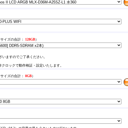
リサイズの合計：
128
GB
）
ざいますのでご了承ください。
動作クロックで動作検証・設定いたします。
リサイズの合計：
0
GB
）