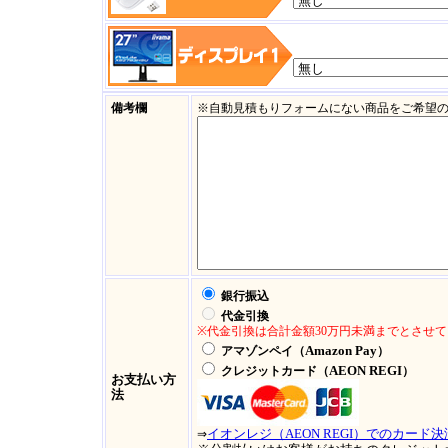
備考欄
※自動見積もりフォームにない商品をご希望
銀行振込
代金引換
※代金引換は合計金額30万円未満までとさせ
Amazon Pay
アマゾンペイ（
）
AEON REGI
クレジットカード（
）
お支払い方
法
イオンレジ（AEON REGI）でのカード
⇒