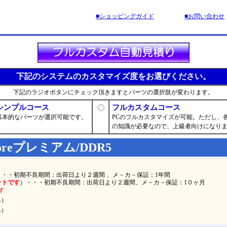
■ショッピングガイド
■お問い合わせ
下記のシステムのカスタマイズ度をお選びください。
下記のラジオボタンにチェック頂きますとパーツの選択肢が変わります。
シンプルコース
フルカスタムコース
基本的なパーツが選択可能です。
PCのフルカスタマイズが可能。ただし、
の知識が必要なので、上級者向けになり
Coreプレミアム/DDR5
・・・初期不良期間：出荷日より２週間 、メ－カ－保証：1年間
ットです
）・・・初期不良期間：出荷日より２週間、メ－カ－保証：1０ヶ月
す
み）
み）