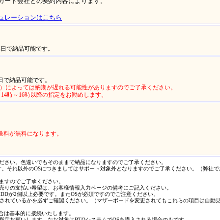
カード会社との契約内容によります。
ュレーションはこちら
業日で納品可能です。
業日で納品可能です。
ど）によっては納期が遅れる可能性がありますのでご了承ください。
14時～16時以降の指定をお勧めします。
送料が無料になります。
ください。色違いでもそのままで納品になりますのでご了承ください。
DSP版です。それ以外のOSにつきましてはサポート対象外となりますのでご了承ください。（弊社
ますのでご了承ください。
掛売りの支払い希望は、お客様情報入力ページの備考にご記入ください。
,HDDが2個以上必要です。またOSが必須ですのでご注意ください。
載されているかを必ずご確認ください。（マザーボードを変更されてもこれらの項目は自動
場合は基本的に接続いたします。
指定お願いします。なお対象はBTOシステムでOSを購入される場合のみです。