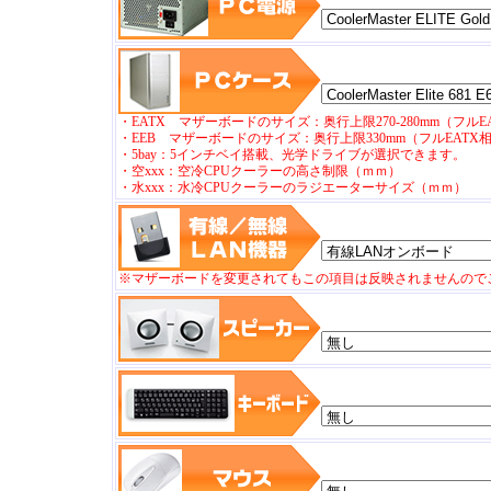
・EATX マザーボードのサイズ：奥行上限270-280mm（フル
・EEB マザーボードのサイズ：奥行上限330mm（フルEATX
・5bay：5インチベイ搭載、光学ドライブが選択できます。
・空xxx：空冷CPUクーラーの高さ制限（ｍｍ）
・水xxx：水冷CPUクーラーのラジエーターサイズ（ｍｍ）
※マザーボードを変更されてもこの項目は反映されませんので