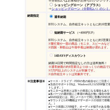
※分割払いはお客様がお持ちのクレジット
ショッピングローン（アプラス）
⇒
ショッピングローン（分割払い）のシミ
納期指定
通常納期
BTOシステム、自作組立キットともに約10営
短納期サービス
（+4000円UP
）
BTOシステム、自作組立キットともに約5営
※繁忙期や一部の商品（モニタ、スピーカな
※四国・和歌山は午前中着は納期が遅れます。 
14DAYSディスカウント
納期14日間で時間指定なしの方は送料無料！
※通常納期の約8営業日よりゆっくりの納品で
※5万円以上のシステムが対象です。
※自作組立キットは対象外です。
※注意事項※
●ケース・ドライブ・FDDの色の組合せにご注意
●当店のサポートOSは、Windows10,11の
トします。）
●モニターは本体とは別々の発送になる場合もあり
●各パーツの選択肢にご希望の商品が無い場合や
●RAID設定には、同じメーカーで同じ型番のSSD
●サウンドとLAN機能はマザーボードの項目で搭
ん。）
●ケース前面にUSB端子、オーディオ端子がある
●パーテーションは可能ですがパーセント（％）で