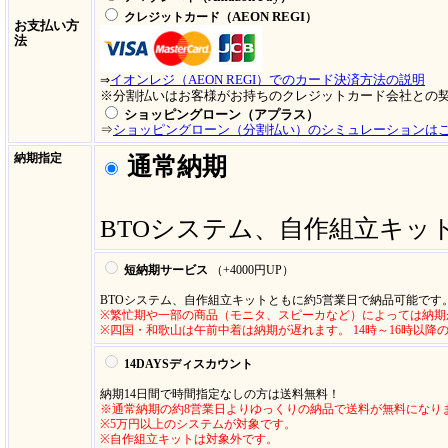
AEON REGI
クレジットカード（
）
お支払い方
法
イオンレジ（AEON REGI）でのカード決済方法の説明
⇒
※分割払いはお客様がお持ちのクレジットカード会社との
ショッピングローン（アプラス）
⇒
ショッピングローン（分割払い）のシミュレーションは
納期指定
通常納期
BTOシステム、自作組立キッ
短納期サービス
（+4000円UP
）
BTOシステム、自作組立キットともに約5営業日で納品可能です
※繁忙期や一部の商品（モニタ、スピーカなど）によっては納期
※四国・和歌山は午前中着は納期が遅れます。 14時～16時以降
14DAYSディスカウント
納期14日間で時間指定なしの方は送料無料！
※通常納期の約8営業日よりゆっくりの納品で送料が無料になり
※5万円以上のシステムが対象です。
※自作組立キットは対象外です。