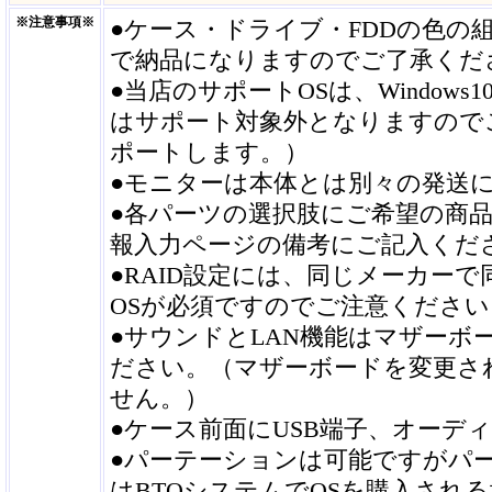
※注意事項※
●ケース・ドライブ・FDDの色
で納品になりますのでご了承くだ
●当店のサポートOSは、Windows
はサポート対象外となりますので
ポートします。）
●モニターは本体とは別々の発送
●各パーツの選択肢にご希望の商
報入力ページの備考にご記入くだ
●RAID設定には、同じメーカーで
OSが必須ですのでご注意ください
●サウンドとLAN機能はマザー
ださい。（マザーボードを変更さ
せん。）
●ケース前面にUSB端子、オーデ
●パーテーションは可能ですがパ
はBTOシステムでOSを購入され