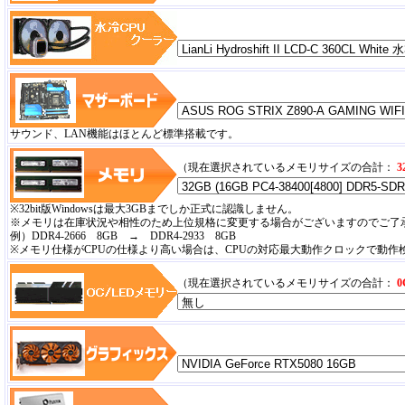
サウンド、LAN機能はほとんど標準搭載です。
（現在選択されているメモリサイズの合計：
3
※32bit版Windowsは最大3GBまでしか正式に認識しません。
※メモリは在庫状況や相性のため上位規格に変更する場合がございますのでご了
例）DDR4-2666 8GB → DDR4-2933 8GB
※メモリ仕様がCPUの仕様より高い場合は、CPUの対応最大動作クロックで動作
（現在選択されているメモリサイズの合計：
0