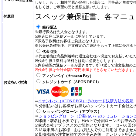
１００％相性保証
しかし、もし、相性問題が発生した場合は、同等品と無償交
もしくは、ご希望の品と差額交換いたします。
スペック兼保証書、各マニュ
付属品
銀行振込
※銀行振込は先入金となります。
※振込口座は返信メールに明記しています。
※振込手数料はお客様ご負担となります。
※お振込み確認後、注文確定のご連絡をもって正式に受注承
代金引換
※代金引換は商品到着時に運送会社様へ現金でお支払いいた
※代金引換手数料は送料とは別に必要となります。
※内容確認の返信メールが届きます。折り返しで注文依頼の
※代金引換は合計金額30万円未満までとさせていただきます
Amazon Pay
アマゾンペイ（
）
AEON REGI
クレジットカード（
）
お支払い方法
イオンレジ（AEON REGI）でのカード決済方法の説明
⇒
※分割払いはお客様がお持ちのクレジットカード会社と
ショッピングローン（アプラス）
⇒
ショッピングローン（分割払い）のシミュレーション
※印鑑・署名は不要です。Web上で分割ローンのお申込
※株式会社アプラスとのご契約となります。（3～60回
※18歳未満のお客様、および法人でのご利用はできませ
※見積依頼か注文依頼でのお申込み後、クレジット申込用