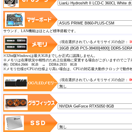
サウンド、LAN機能はほとんど標準搭載です。
（現在選択されているメモリサイズの合計：
1
※32bit版Windowsは最大3GBまでしか正式に認識しません。
※メモリは在庫状況や相性のため上位規格に変更する場合がございますのでご了
例）DDR4-2666 8GB → DDR4-2933 8GB
※メモリ仕様がCPUの仕様より高い場合は、CPUの対応最大動作クロックで動
（現在選択されているメモリサイズの合計：
0