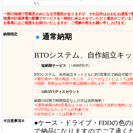
い。
一部の地域で営業所止めになる可能性がありますが、それ以外はおおむね遅延で
地震や計画停電の影響でサービスを一時的に休止させていただく場合がございま
お客様にはご迷惑をお掛けいたしますが、ご理解の程をお願い申し上げます。
納期指定
通常納期
BTOシステム、自作組立キ
短納期サービス
（+4000円UP
）
BTOシステム、自作組立キットともに約5営業日で納品可能で
※繁忙期や一部の商品（モニタ、スピーカなど）によっては
※四国・和歌山は午前中着は納期が遅れます。 14時～16時
14DAYSディスカウント
納期14日間で時間指定なしの方は送料無料！
※通常納期の約8営業日よりゆっくりの納品で送料が無料にな
※5万円以上のシステムが対象です。
※自作組立キットは対象外です。
※注意事項※
●ケース・ドライブ・FDDの色
で納品になりますのでご了承く