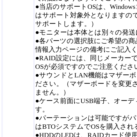
●当店のサポートOSは、Window
はサポート対象外となりますので
サポートします。）
●モニターは本体とは別々の発
●各パーツの選択肢にご希望の商
情報入力ページの備考にご記入
●RAID設定には、同じメーカーで
OSが必須ですのでご注意くださ
●サウンドとLAN機能はマザー
ださい。（マザーボードを変更
ません。）
●ケース前面にUSB端子、オー
す。
●パーテーションは可能ですが
はBTOシステムでOSを購入さ
●HDDのLEDは、RAIDカー