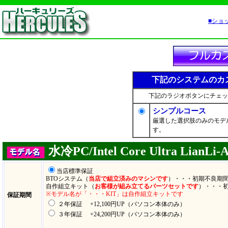
■ショ
下記のシステムのカ
下記のラジオボタンにチェッ
シンプルコース
厳選した選択肢のみのモデ
す。
水冷PC/Intel Core Ultra LianLi-
当店標準保証
BTOシステム（
当店で組立済みのマシンです
）・・・初期不良期間
自作組立キット（
お客様が組み立てるパーツセットです
）・・・
※モデル名が「・・・KIT」は自作組立キットです
保証期間
２年保証 +12,100円UP（パソコン本体のみ）
３年保証 +24,200円UP（パソコン本体のみ）