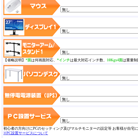
【省略説明】
*面
は何画面対応、
*インチ
は最大対応インチ数、
10Kgx4面
は重量制
初心者の方向けにPCのセッティング及びマルチモニターの設定等 お客様が自宅
※PC設置サービスについて