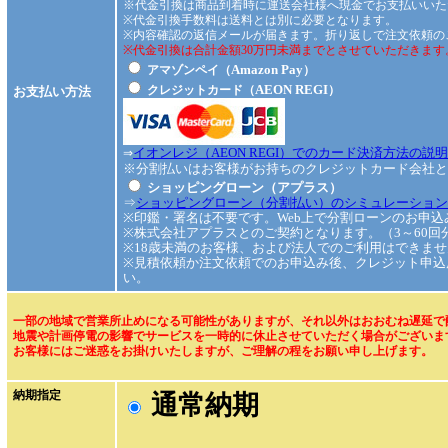
※代金引換は商品到着時に運送会社様へ現金でお支払いいた
※代金引換手数料は送料とは別に必要となります。
※内容確認の返信メールが届きます。折り返しで注文依頼の
※代金引換は合計金額30万円未満までとさせていただきます
Amazon Pay
アマゾンペイ（
）
AEON REGI
クレジットカード（
）
お支払い方法
イオンレジ（AEON REGI）でのカード決済方法の説明
⇒
※分割払いはお客様がお持ちのクレジットカード会社と
ショッピングローン（アプラス）
⇒
ショッピングローン（分割払い）のシミュレーション
※印鑑・署名は不要です。Web上で分割ローンのお申込
※株式会社アプラスとのご契約となります。（3～60
※18歳未満のお客様、および法人でのご利用はできませ
※見積依頼か注文依頼でのお申込み後、クレジット申込
い。
一部の地域で営業所止めになる可能性がありますが、それ以外はおおむね遅延で
地震や計画停電の影響でサービスを一時的に休止させていただく場合がございま
お客様にはご迷惑をお掛けいたしますが、ご理解の程をお願い申し上げます。
納期指定
通常納期