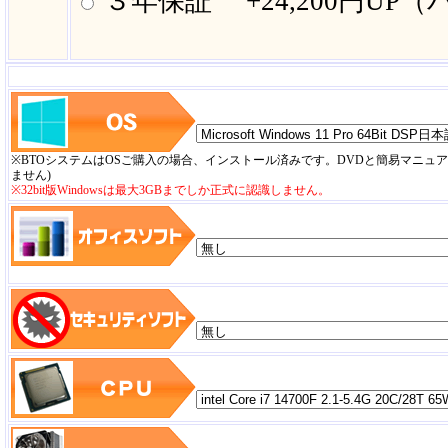
３年保証 +24,200円UP
※BTOシステムはOSご購入の場合、インストール済みです。DVDと簡易マニュ
ません)
※32bit版Windowsは最大3GBまでしか正式に認識しません。