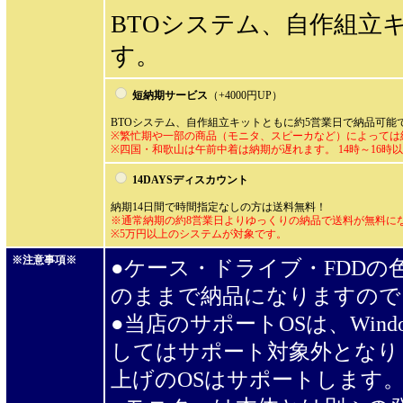
BTOシステム、自作組立
す。
短納期サービス
（+4000円UP
）
BTOシステム、自作組立キットともに約5営業日で納品可能
※繁忙期や一部の商品（モニタ、スピーカなど）によっては
※四国・和歌山は午前中着は納期が遅れます。 14時～16時
14DAYSディスカウント
納期14日間で時間指定なしの方は送料無料！
※通常納期の約8営業日よりゆっくりの納品で送料が無料に
※5万円以上のシステムが対象です。
※注意事項※
●ケース・ドライブ・FDD
のままで納品になりますので
●当店のサポートOSは、Wind
してはサポート対象外となり
上げのOSはサポートします