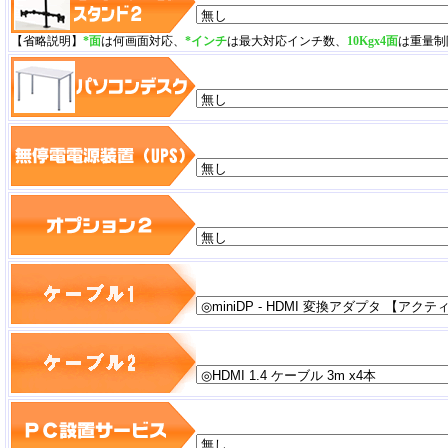
【省略説明】
*面
は何画面対応、
*インチ
は最大対応インチ数、
10Kgx4面
は重量制