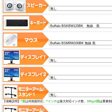
【省略説明】
*面
は何画面対応、
*インチ
は最大対応インチ数、
10Kgx4面
は重量制