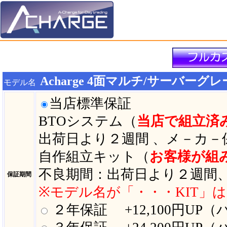
Acharge 4面マルチ/サーバーグ
モデル名
当店標準保証
BTOシステム（
当店で組立済
出荷日より２週間 、メ－カ－
自作組立キット（
お客様が組
不良期間：出荷日より２週間
保証期間
※モデル名が「・・・KIT」
２年保証 +12,100円UP